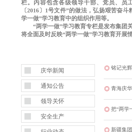
栏。内容包含各级领导干部、党员、员工
〔2016〕1号文件”的做法，弘扬艰苦奋
学一做”学习教育中的组织作用等。
“两学一做”学习教育专栏是发布集团
将全面及时反映“两学一做”学习教育开展
铭记光辉
庆华新闻
通知公告
青海庆华
领导关怀
把“两学
安全生产
新疆集团
行业动态