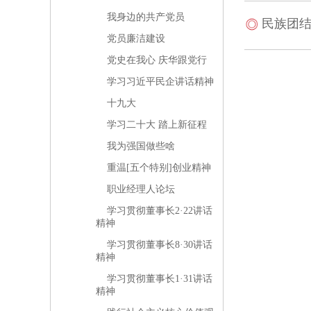
我身边的共产党员
民族团结
党员廉洁建设
党史在我心 庆华跟党行
学习习近平民企讲话精神
十九大
学习二十大 踏上新征程
我为强国做些啥
重温[五个特别]创业精神
职业经理人论坛
学习贯彻董事长2·22讲话
精神
学习贯彻董事长8·30讲话
精神
学习贯彻董事长1·31讲话
精神