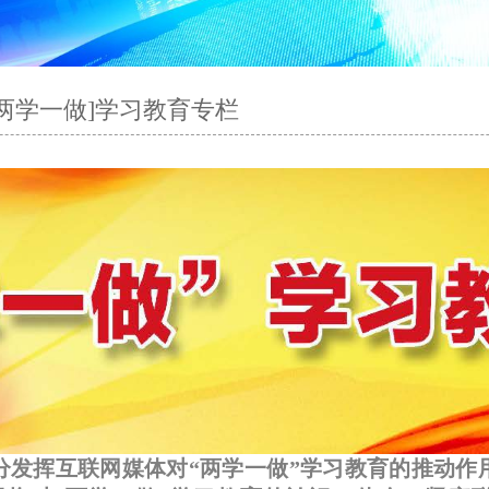
[两学一做]学习教育专栏
分发挥互联网媒体对“两学一做”学习教育的推动作