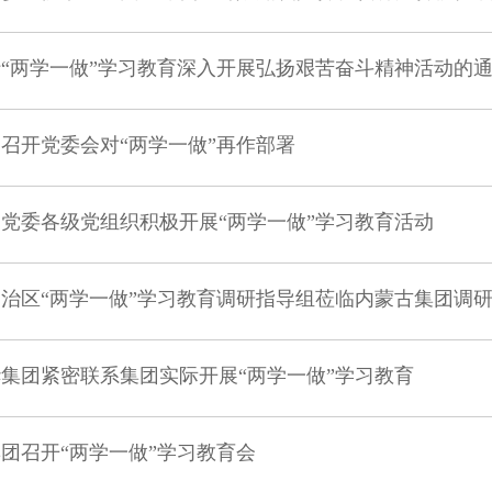
“两学一做”学习教育深入开展弘扬艰苦奋斗精神活动的
召开党委会对“两学一做”再作部署
党委各级党组织积极开展“两学一做”学习教育活动
治区“两学一做”学习教育调研指导组莅临内蒙古集团调
集团紧密联系集团实际开展“两学一做”学习教育
团召开“两学一做”学习教育会