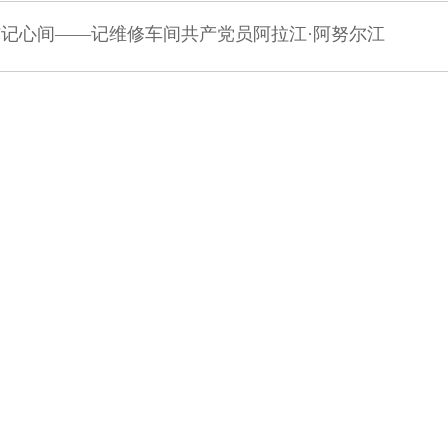
记心间——记维修车间共产党员阿拉江·阿努尔江