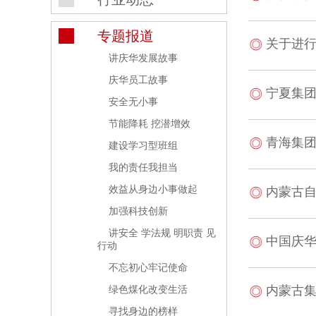
专题报道
关于进行
讲庆华发展故事
庆华员工故事
宁夏集团
安全无小事
节能降耗 挖潜增效
青海集团
建设学习型班组
我的责任我担当
效益从身边小事做起
内蒙古自
加强科技创新
讲安全 学法规 明职责 见
中国庆华
行动
不忘初心牢记使命
内蒙古集
绿色煤化改变生活
寻找身边的榜样