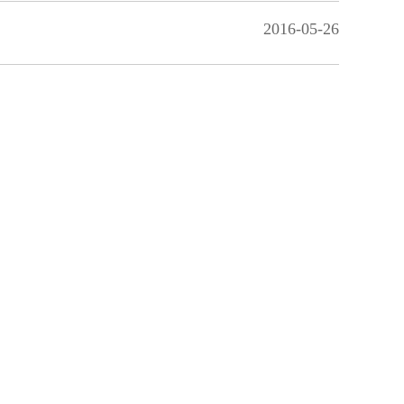
2016-05-26