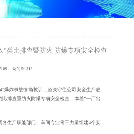
事故”类比排查暨防火 防爆专项安全检查
5-09
访问量:
313
·4”爆炸事故惨痛教训，坚决守住公司安全生产底
故”类比排查暨防火防爆专项安全检查，本着“一厂出
调各生产职能部门、车间专业骨干力量组建4个安