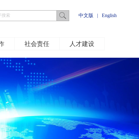
中文版
|
English
作
社会责任
人才建设