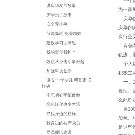
一个国
讲庆华发展故事
为一家
庆华员工故事
庆华的
安全无小事
庆华的
节能降耗 挖潜增效
炭行业
建设学习型班组
有领导
我的责任我担当
轨迹，
效益从身边小事做起
个人以
加强科技创新
积极主
讲安全 学法规 明职责 见
一、
行动
要性。
不忘初心牢记使命
么此刻
绿色煤化改变生活
自20
寻找身边的榜样
加氢、
我身边的共产党员
是这些
党员廉洁建设