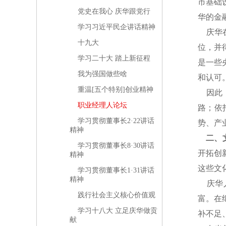
市基础
党史在我心 庆华跟党行
华的金
学习习近平民企讲话精神
庆华在
十九大
位，并
学习二十大 踏上新征程
是一些
我为强国做些啥
和认可
重温[五个特别]创业精神
因此，
职业经理人论坛
路；依
学习贯彻董事长2·22讲话
势、产
精神
二、
学习贯彻董事长8·30讲话
开拓创
精神
这些文
学习贯彻董事长1·31讲话
精神
庆华人
践行社会主义核心价值观
富。在
学习十八大 立足庆华做贡
补不足
献