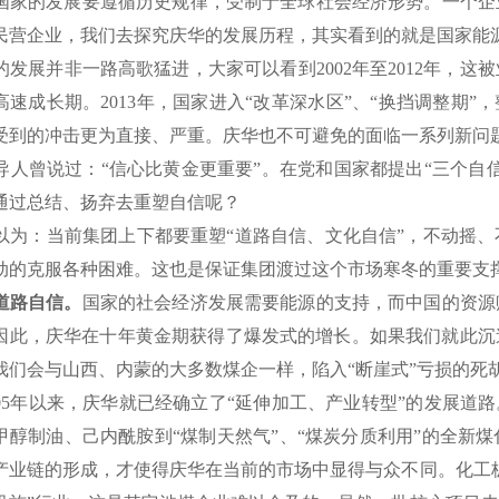
家的发展要遵循历史规律，受制于全球社会经济形势。一个企
民营企业，我们去探究庆华的发展历程，其实看到的就是国家能
发展并非一路高歌猛进，大家可以看到2002年至2012年，这
高速成长期。2013年，国家进入“改革深水区”、“换挡调整期”
受到的冲击更为直接、严重。庆华也不可避免的面临一系列新问
人曾说过：“信心比黄金更重要”。在党和国家都提出“三个自
通过总结、扬弃去重塑自信呢？
为：当前集团上下都要重塑“道路自信、文化自信”，不动摇、
动的克服各种困难。这也是保证集团渡过这个市场寒冬的重要支
道路自信。
国家的社会经济发展需要能源的支持，而中国的资源
因此，庆华在十年黄金期获得了爆发式的增长。如果我们就此沉
我们会与山西、内蒙的大多数煤企一样，陷入“断崖式”亏损的死
05年以来，庆华就已经确立了“延伸加工、产业转型”的发展道路
甲醇制油、己内酰胺到“煤制天然气”、“煤炭分质利用”的全新
产业链的形成，才使得庆华在当前的市场中显得与众不同。化工