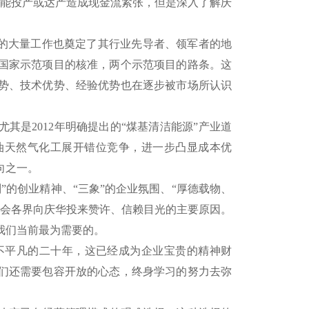
未能投产或达产造成现金流紧张，但是深入了解庆
做的大量工作也奠定了其行业先导者、领军者的地
国家示范项目的核准，两个示范项目的路条。这
势、技术优势、经验优势也在逐步被市场所认识
是2012年明确提出的“煤基清洁能源”产业道
油天然气化工展开错位竞争，进一步凸显成本优
向之一。
”的创业精神、“三象”的企业氛围、“厚德载物、
社会各界向庆华投来赞许、信赖目光的主要原因。
我们当前最为需要的。
平凡的二十年，这已经成为企业宝贵的精神财
们还需要包容开放的心态，终身学习的努力去弥