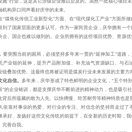
设施”行业，这是其它涉煤企业难以企及的。虽然一批核心项目
融机构异口同声看好庆华的未来。
“煤焦化传统工业新型化”方面、在“现代煤化工产业”方面所
得到了国家层面的更多认可。作为一家民营企业，庆华拥有一个
央企、国企也难以做到的。企业所拥有的这些项目优势、资源优
。
要突围当前的困局，必须坚持多年来一贯的“延伸加工”道路，尤其
托产业链的延伸，提升产品附加值、补充油气资源缺口、与石
业链叠加优势。这最终也将被证明是煤炭行业未来发展的主要方
文化自信。
多年来，庆华形成了特色鲜明的企业文化，“五个特别
新”的企业铭训，都是支撑庆华不断前进的精神动力，也是吸引
化背后所蕴藏的敢为人先、以快搏慢、吃苦耐劳等精神特质也是
依靠对事业的热爱、对行业的专注、对信念的坚持而走过了不
继承好、发扬好这些文化传统的前提下，在全新的历史时期，我
、完善自我。