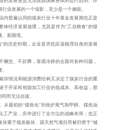
业的发展更是无法摆脱国家整体的运行趋势。作
源行业发展的一个缩影，至少是一个侧面。
被业内普遍认同的煤炭行业十年黄金发展期也正是
，整体经济发展放缓，尤其是作为“工业粮食”的煤
题、新困境。
信”的历史时期，企业是否也应该梳理自身的发展
不懈怠、不折腾，客观冷静的去面对各种问题，
撑。
赋存情况和能源消费结构又决定了煤炭行业的重
迷于开采和初级加工行业的低成本、高收益，那
胡同而无法自拔。
。从最初的“煤焦化”到焦炉尾气制甲醇、煤焦油
煤化工产业，庆华进行了全方位的战略布局；也正
板块重于煤炭板块、因天然气项目而被归类于“城