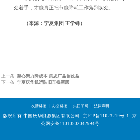
处着手，才能真正把节能降耗工作落到实处。
（来源：宁夏集团 王学锋）
上一条:
凝心聚力降成本 集思广益创效益
下一条:
宁夏庆华机运队旧车换新颜
|
|
|
友情链接
办公链接
集团子网
法律声明
版权所有:中国庆华能源集团有限公司
京ICP备11023219号-1
京
公网安备11010502042994号