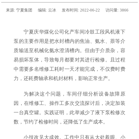
来源:
宁夏集团
编辑:
云冰
发布时间:
2022-06-22
访问量:
3866
宁夏庆华煤化公司化产车间冷鼓工段风机液下
泵的主要作用是把水封槽内的焦油、氨水、萘等介
质输送至机械化氨水澄清槽内。但由于介质杂，容
易损坏泵体，导致每月都要对其进行检修。且过程
中需要多名维修工耗时一天才能完成，不仅费时费
力，还耗费轴承和机封材料，影响正常生产。
为解决这个问题，车间仔细分析设备故障原
因，在维修工、操作工多次交流探讨后，决定加装
一台真空罐。实践证明，此举减少了液下泵检修次
数，节约了检修时间，还降低了生产成本。
小技改见大成效。工作中只有从大处着眼、小