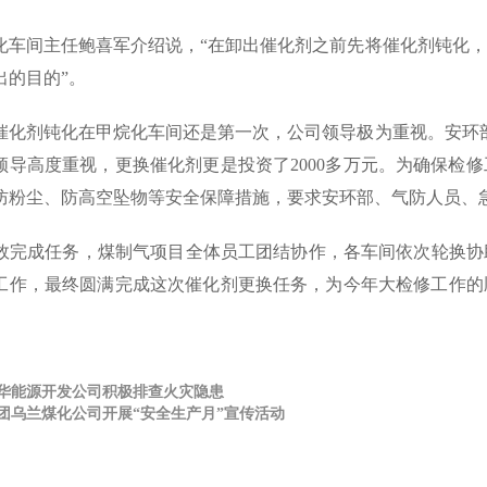
车间主任鲍喜军介绍说，“在卸出催化剂之前先将催化剂钝化，
出的目的”。
化剂钝化在甲烷化车间还是第一次，公司领导极为重视。安环部
领导高度重视，更换催化剂更是投资了2000多万元。为确保检
防粉尘、防高空坠物等安全保障措施，要求安环部、气防人员、
完成任务，煤制气项目全体员工团结协作，各车间依次轮换协助
工作，最终圆满完成这次催化剂更换任务，为今年大检修工作的
华能源开发公司积极排查火灾隐患
团乌兰煤化公司开展“安全生产月”宣传活动