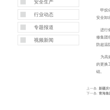
安全生产
甲烷化
行业动态
安全卸
专题报道
进行催
修集团
视频新闻
防超温
为高效
的更换
础。
上一条:
新疆庆
下一条:
青海集