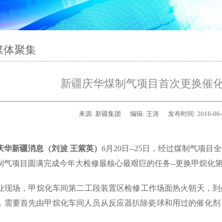
媒体聚集
新疆庆华煤制气项目首次更换催
来源:
新疆集团
编辑:
王涛
发布时间:
2016-06
庆华新疆消息（刘波 王紫英）
6月20日--25日，经过煤制气项
制气项目圆满完成今年大检修最核心最艰巨的任务--更换甲烷化
现场，甲烷化车间第二工段装置区检修工作场面热火朝天，到
，需要首先由甲烷化车间人员从反应器扒除瓷球和用过的催化剂