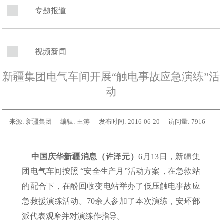
专题报道
视频新闻
新疆集团电气车间开展“触电事故应急演练”活
动
来源:
新疆集团
编辑:
王涛
发布时间:
2016-06-20
访问量:
7916
中国庆华新疆消息（许泽元）
6月13日，新疆集
团电气车间按照 “安全生产月”活动方案，在急救站
的配合下，在酚回收变电站举办了低压触电事故应
急救援演练活动。70余人参加了本次演练，安环部
派代表观摩并对演练作指导。