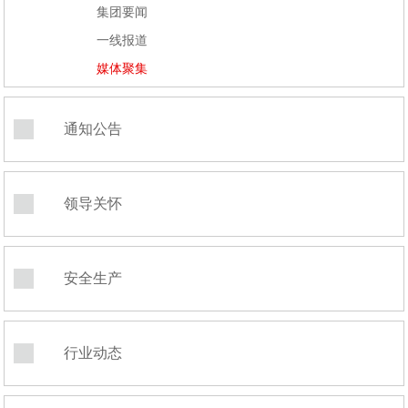
集团要闻
一线报道
媒体聚集
通知公告
领导关怀
安全生产
行业动态