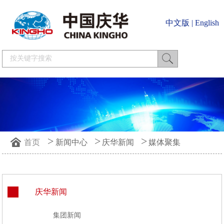
中文版
|
English
>
>
>
首页
新闻中心
庆华新闻
媒体聚集
庆华新闻
集团新闻