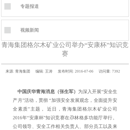
专题报道
视频新闻
青海集团格尔木矿业公司举办“安康杯”知识竞
赛
来源:
青海集团
编辑:
王涛
发布时间:
2016-07-06
访问量:
7392
中国庆华青海消息（张生军）
为深入开展“安全生
产月”活动，贯彻 “加强安全发展观念，全面提升安
全素质”主题， 近日，青海集团格尔木矿业公司
2016年“安康杯”知识竞赛在尕林格多功能厅举行。
公司领导、安全工作相关负责人、部分员工以及来