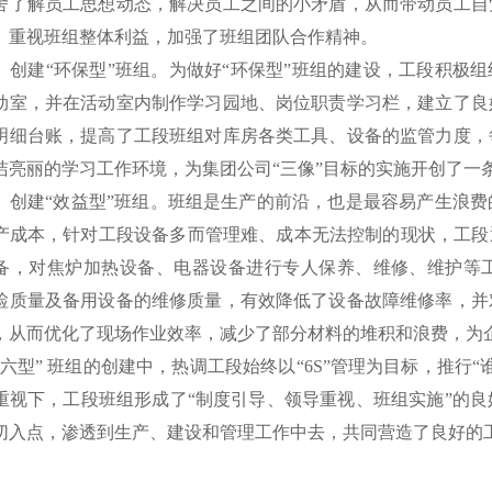
舍了解员工思想动态，解决员工之间的小矛盾，从而带动员工自
、重视班组整体利益，加强了班组团队合作精神。
建“环保型”班组。为做好“环保型”班组的建设，工段积极组织
动室，并在活动室内制作学习园地、岗位职责学习栏，建立了良
明细台账，提高了工段班组对库房各类工具、设备的监管力度，
洁亮丽的学习工作环境，为集团公司“三像”目标的实施开创了一
建“效益型”班组。班组是生产的前沿，也是最容易产生浪费
产成本，针对工段设备多而管理难、成本无法控制的现状，工段通
备，对焦炉加热设备、电器设备进行专人保养、维修、维护等
检质量及备用设备的维修质量，有效降低了设备故障维修率，并
，从而优化了现场作业效率，减少了部分材料的堆积和浪费，为
型” 班组的创建中，热调工段始终以“6S”管理为目标，推行“
重视下，工段班组形成了“制度引导、领导重视、班组实施”的
切入点，渗透到生产、建设和管理工作中去，共同营造了良好的
（