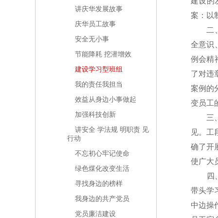
建设的
讲庆华发展故事
案：以
庆华员工故事
二、“
安全无小事
全意识
节能降耗 挖潜增效
例会精
建设学习型班组
了对违
我的责任我担当
案例的
效益从身边小事做起
变员工
加强科技创新
三、加
讲安全 学法规 明职责 见
见。工
行动
确了开
不忘初心牢记使命
使广大
绿色煤化改变生活
四、创
寻找身边的榜样
带头学
我身边的共产党员
中边操
党员廉洁建设