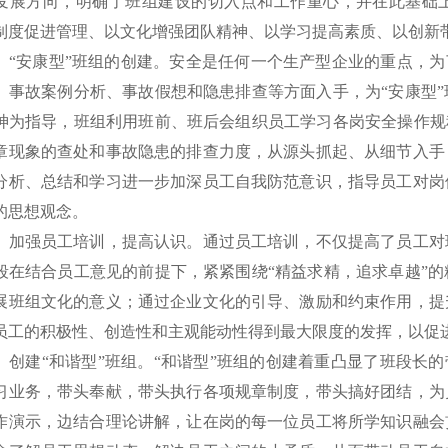
发展方向，明确了班组建设的切入点和工作重心，并在此基础
制度促进管理、以文化增强团队精神、以学习提高素质、以创新
安康型”班组的创建。安全是任何一个生产型企业的重点，为了
、事故案例分析、事故假想和隐患排查等方面入手，为“安康型
神为指导，班组利用班前、班后会组织员工学习各岗安全操作规
章现象的查处和事故隐患的排查力度，从源头抓起、从细节入手
分析、总结和学习进一步加深员工自我防范意识，指导员工对岗
的思想观念。
强员工培训，提高认识。通过员工培训，不仅提高了员工对班
段在结合员工意见的前提下，紧紧围绕“精益求精，追求卓越”
展班组文化的意义；通过企业文化的引导、激励和约束作用，提
员工的积极性、创造性和主观能动性得到最大限度的发挥，以促
建“和谐型”班组。“和谐型”班组的创建着重凸显了班段长的
习业务，带头奉献，带头执行各项规章制度，带头搞好团结，为
作演示，边结合理论讲解，让在岗的每一位员工将所学知识融会