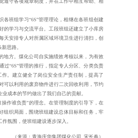
觉遵守各项规章制度，并在工作中相互帮助、相
各班组学习“6S”管理理论，相继在各班组创建
好的学习与交流平台。工段班组还建立了小库房
每天安排专人对所属区域环境卫生进行清扫，创
条新思路。
的地方。煤化公司自实施绩效考核以来，为有效
过“6S”管理的推行，指定专人分区、分类负责
工作。建立健全了岗位安全生产责任制，提高了
对可以利用的废弃物件进行二次回收利用，节约
企业成本的节约做出了我们自己的贡献。
谁操作谁负责”的理念。在管理制度的引导下，在
良好组织局面，围绕班组建设总体目标和任务，牢
工作氛围，使班组建设逐步深入。
来源：青海庆华集团煤化公司 宋长春）