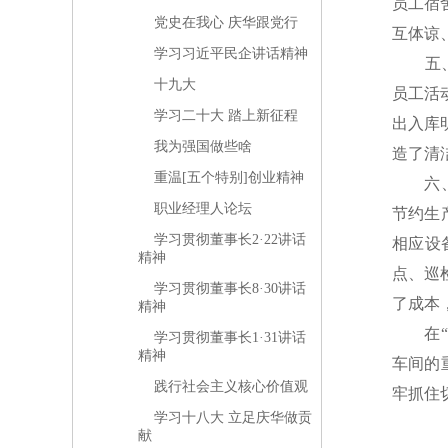
员工宿
党史在我心 庆华跟党行
互体谅
学习习近平民企讲话精神
五、创
十九大
员工活
学习二十大 踏上新征程
出入库
我为强国做些啥
造了清
重温[五个特别]创业精神
六、创
职业经理人论坛
节约生
学习贯彻董事长2·22讲话
相应设
精神
点、巡
学习贯彻董事长8·30讲话
了成本
精神
在“六
学习贯彻董事长1·31讲话
精神
车间的
践行社会主义核心价值观
牢抓住
学习十八大 立足庆华做贡
献