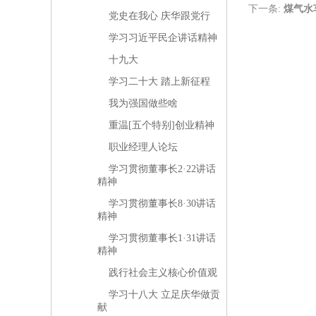
下一条:
煤气水
党史在我心 庆华跟党行
学习习近平民企讲话精神
十九大
学习二十大 踏上新征程
我为强国做些啥
重温[五个特别]创业精神
职业经理人论坛
学习贯彻董事长2·22讲话
精神
学习贯彻董事长8·30讲话
精神
学习贯彻董事长1·31讲话
精神
践行社会主义核心价值观
学习十八大 立足庆华做贡
献