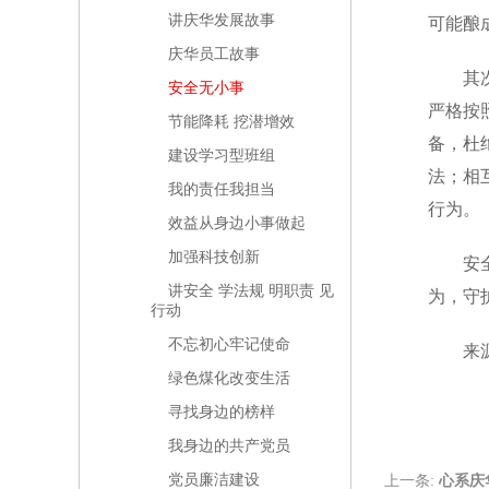
讲庆华发展故事
可能酿
庆华员工故事
其
安全无小事
严格按
节能降耗 挖潜增效
备，杜
建设学习型班组
法；相
我的责任我担当
行为。
效益从身边小事做起
加强科技创新
安
讲安全 学法规 明职责 见
为，守
行动
不忘初心牢记使命
来
绿色煤化改变生活
寻找身边的榜样
我身边的共产党员
党员廉洁建设
上一条:
心系庆