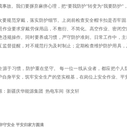
成事故。我们要摒弃麻痹心理，把“要我防护”转变为“我要防护
次要规范穿戴，落实防护细节。上岗前检查安全帽卡扣是否牢固
照作业要求穿戴劳保用品，不敷衍、不简化。高空作业、密闭空
绝违规操作。同时要养成习惯，严守防护准则。日常工作中，主
互监督提醒，对不规范行为及时制止；定期检查维护防护用具，
全源于习惯，防护重在坚守。 每一位一线从业者，都应把个人
护自身平安，筑牢安全生产的坚实根基，在岗位上安全作业、平
源：新疆庆华能源集团 热电车间 张文轩
华守安全 平安归家方圆满