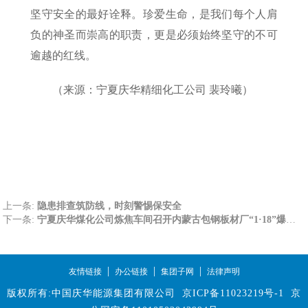
坚守安全的最好诠释。珍爱生命，是我们每个人肩
负的神圣而崇高的职责，更是必须始终坚守的不可
逾越的红线。
（来源：宁夏庆华精细化工公司 裴玲曦）
上一条:
隐患排查筑防线，时刻警惕保安全
下一条:
宁夏庆华煤化公司炼焦车间召开内蒙古包钢板材厂“1·18”爆炸事故警示教育会
|
|
|
友情链接
办公链接
集团子网
法律声明
版权所有:中国庆华能源集团有限公司
京ICP备11023219号-1
京