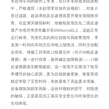
水处理车间的操作工李龙，在日常零排放系统巡检
中，严格遵照《水处理零排放作业规程》，对多介
质过滤器、超滤系统及反渗透装置开展全面细致排
查。在监测关键指标时，他敏锐发现生化二级反渗
透产水电导率异常飙升至6000us/cm以上，远超正常
运行标准。凭借扎实的岗位技能与风险警觉性，李
龙第一时间向车间主任详细上报情况，同时主动配
合班长、维修工对系统12组膜元件（共计60根反渗
透膜）逐一进行排查，最终确定故障根源——13根
反渗透膜发生断裂破损。这一发现不仅厘清了电导
率骤升的核心原因，更为后续抢修更换、恢复系统
稳定争取了宝贵时间，有效避免了高盐废水泄漏、
设备腐蚀加剧等风险，这份对规程的坚守、对隐患
的敏锐，正是基层员工落实安全责任与环保责任的
生动体现。