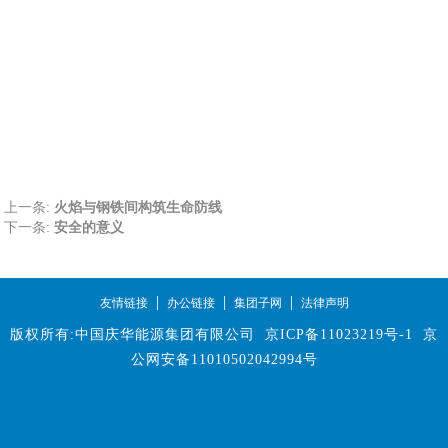
上一条:
火焰与钢铁间构筑生命防线
下一条:
安全的意义
|
|
|
友情链接
办公链接
集团子网
法律声明
版权所有:中国庆华能源集团有限公司
京ICP备11023219号-1
京
公网安备11010502042994号