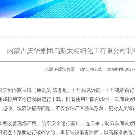
内蒙古庆华集团乌斯太精细化工有限公司制
来源:
内蒙古集团
编辑:
韩云威
发布时间:
2026-
国庆华内蒙古讯（通讯员 邱进龙）十年栉风沐雨，十年砥砺前
建成投用至今已稳健运行十载。随着使用年限的增长，车间装置
、起砂、坑洞破损等问题，不仅影响厂区整体形象，更对人员通
彻底改善现场环境、筑牢安全运行基础，连日来，制氢车间装置
旧混凝土路面进行破碎铲除，重新铺设沥青路面，以高标准改造实