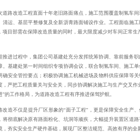
次道路改造工程直面十年老旧路面痛点，施工范围覆盖制氢车间
、清运、基层平整修复及全新沥青路面铺设作业。工程面临施工
，项目部需在保障改造质量的同时，最大限度减少对车间正常生
程推进过程中，集团公司基建处充分发挥统筹协调、靠前服务职
障。基建处第一时间组织专项协调会议，联合制氢车间、施工单
明确安全管控要点；积极协调施工机械进场及物料供应保障等关
度，严把工程质量关与安全关，同步协调解决施工与生产交叉作
进”的工作格局，为道路改造工程有序推进保驾护航。
路改造不仅是提升厂区形象的“面子工程”，更是保障安全生产、
，将彻底解决原有路面粉化、坑洞等顽疾，大幅提升装置区道路
境，夯实安全生产硬件基础，展现厂区整洁规范、高效有序的全