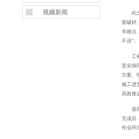
视频新闻
此
面破碎
等难点
不误”。
工
坚实保
方案、
施工进
高效推
道
完成后
作业环