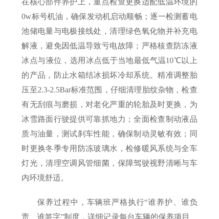
在核心部件养护上，重点检查更换适配低温环境的
0w标号机油，确保发动机启动顺畅；逐一检测蓄电
池储电量与电极接线处，清理绿色氧化物并补充电
解液，避免因低温导致亏电故障；严格核查防冻液
冰点与液位，选用冰点低于当地最低气温10℃以上
的产品，防止水箱结冰损坏冷却系统。精准调整胎
压至2.3-2.5Bar标准范围，仔细清理胎纹杂物，检查
有无刮痕与磨损，对老化严重的轮胎及时更换，为
冰雪路面行驶提供可靠抓地力；全面检查制动液品
质与油量，测试刹车性能，确保制动灵敏有效；同
时更换冬季专用防冻玻璃水，检修暖风系统与全车
灯光，清理空调风管细菌，保障驾驶视野清晰与车
内环境舒适。
保养过程中，车辆班严格执行“谁养护、谁负
责、谁签字”制度，详细记录每台车辆的保养项目、