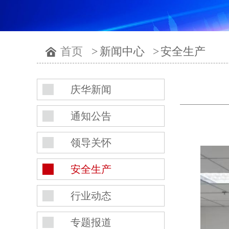
首页
>
新闻中心
>
安全生产
庆华新闻
通知公告
领导关怀
安全生产
行业动态
专题报道