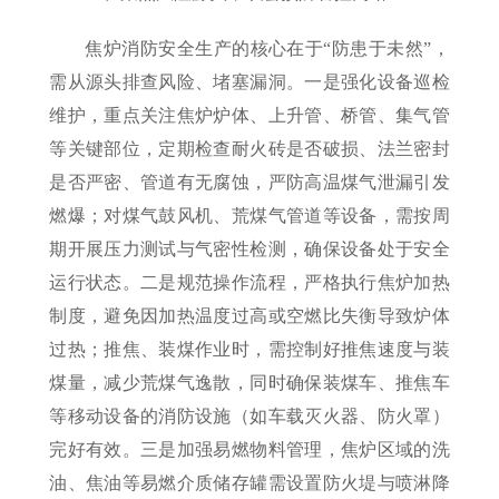
焦炉消防安全生产的核心在于“防患于未然”，
需从源头排查风险、堵塞漏洞。一是强化设备巡检
维护，重点关注焦炉炉体、上升管、桥管、集气管
等关键部位，定期检查耐火砖是否破损、法兰密封
是否严密、管道有无腐蚀，严防高温煤气泄漏引发
燃爆；对煤气鼓风机、荒煤气管道等设备，需按周
期开展压力测试与气密性检测，确保设备处于安全
运行状态。二是规范操作流程，严格执行焦炉加热
制度，避免因加热温度过高或空燃比失衡导致炉体
过热；推焦、装煤作业时，需控制好推焦速度与装
煤量，减少荒煤气逸散，同时确保装煤车、推焦车
等移动设备的消防设施（如车载灭火器、防火罩）
完好有效。三是加强易燃物料管理，焦炉区域的洗
油、焦油等易燃介质储存罐需设置防火堤与喷淋降