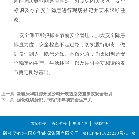
园区周边铁丝网是否完好，对缺失的灭火器、安全
标识及存在安全隐患进行现场登记并要求限期整
改。
安全保卫部狠抓春节前安全管理，加大安全隐患
排查力度，安全检查不走过场，切实履行职责，做
到责任到人、隐患必除、不留死角，为集团创造安
全稳定的生产、生活环境，以及度过平安和谐的春
节奠定良好基础。
上一条:
新疆庆华能源开发公司开展道路交通事故安全培训
下一条:
强化红线意识 严守岁末年初安全生产关
|
|
|
友情链接
办公链接
集团子网
法律声明
版权所有:中国庆华能源集团有限公司
京ICP备11023219号-1
京