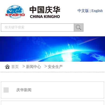
中文版
|
English
>
>
首页
新闻中心
安全生产
庆华新闻